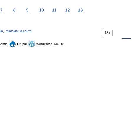
7
8
9
10
11
12
13
ка
,
Реклама на сайте
18+
omla,
Drupal,
WordPress, MODx.