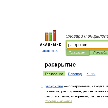
Словари и энциклоп
academic.ru
Толкования
Переводы
раскрытие
Толкование
Перевод
Книги
раскрытие
— обнаружение, находка, в
1
разжатие, расширение, рассекречивани
самораскрытие, отворение, открывани
Словарь синонимов