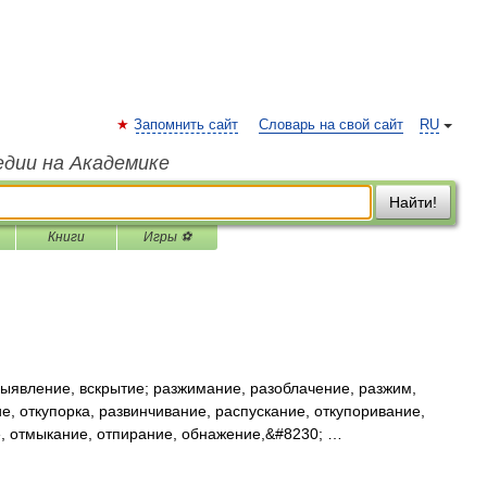
Запомнить сайт
Словарь на свой сайт
RU
едии на Академике
Найти!
Книги
Игры ⚽
ыявление, вскрытие; разжимание, разоблачение, разжим,
е, откупорка, развинчивание, распускание, откупоривание,
е, отмыкание, отпирание, обнажение,&#8230; …