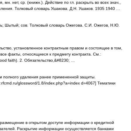
н. нет, ср. (книжн.). Действие по гл. раскрыть во всех знач.,
пления. Толковый словарь Ушакова. Д.Н. Ушаков. 1935 1940 …
Шытый; сов. Толковый словарь Ожегова. С.И. Ожегов, Н.Ю.
ельство, установленное контрактным правом и состоящее в том,
все факты, относящиеся к предмету контракта. См.:
od faith). 2. Обязательство,&#8230; …
и полного удаления ранее примененной защиты.
.rfcmd.ru/glossword/1.8/index.php?a=index d=4067] Тематики
размещение в открытом доступе информации о кредитной
азателей. Раскрытие информации осуществляется банками