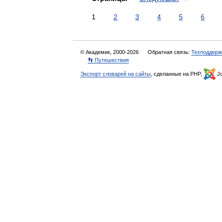
1
2
3
4
5
6
© Академик, 2000-2026
Обратная связь:
Техподдерж
👣 Путешествия
Экспорт словарей на сайты
, сделанные на PHP,
Jo