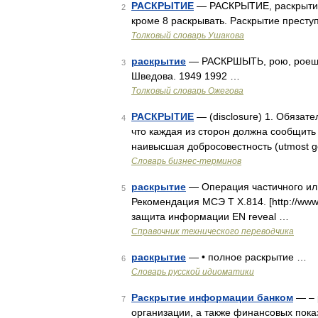
РАСКРЫТИЕ
— РАСКРЫТИЕ, раскрытия, м
2
кроме 8 раскрывать. Раскрытие престу
Толковый словарь Ушакова
раскрытие
— РАСКРШЫТЬ, рою, роешь; 
3
Шведова. 1949 1992 …
Толковый словарь Ожегова
РАСКРЫТИЕ
— (disclosure) 1. Обязат
4
что каждая из сторон должна сообщить 
наивысшая добросовестность (utmost go
Словарь бизнес-терминов
раскрытие
— Операция частичного ил
5
Рекомендация МСЭ Т X.814. [http://www
защита информации EN reveal …
Справочник технического переводчика
раскрытие
— • полное раскрытие …
6
Словарь русской идиоматики
Раскрытие информации банком
— – 
7
организации, а также финансовых пок