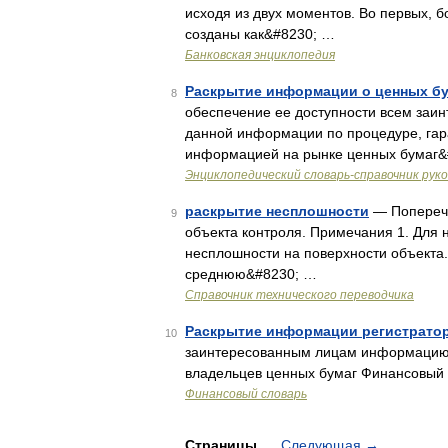
исходя из двух моментов. Во первых, 
созданы как&#8230; …
Банковская энциклопедия
Раскрытие информации о ценных бу
8
обеспечение ее доступности всем заи
данной информации по процедуре, гар
информацией на рынке ценных бумаг&
Энциклопедический словарь-справочник рук
раскрытие несплошности
— Поперечн
9
объекта контроля. Примечания 1. Для 
несплошности на поверхности объекта
среднюю&#8230; …
Справочник технического переводчика
Раскрытие информации регистрато
10
заинтересованным лицам информацию о
владельцев ценных бумаг Финансовый
Финансовый словарь
Страницы
Следующая
→